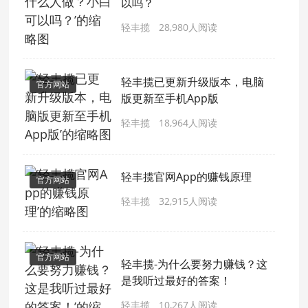
以吗？
轻丰揽
28,980人阅读
轻丰揽已更新升级版本，电脑
官方网站
版更新至手机App版
轻丰揽
18,964人阅读
轻丰揽官网App的赚钱原理
官方网站
轻丰揽
32,915人阅读
官方网站
轻丰揽-为什么要努力赚钱？这
是我听过最好的答案！
轻丰揽
10,267人阅读