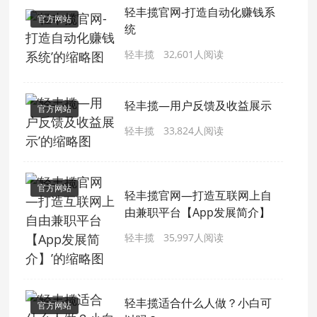
轻丰揽官网-打造自动化赚钱系
官方网站
统
轻丰揽
32,601人阅读
轻丰揽—用户反馈及收益展示
官方网站
轻丰揽
33,824人阅读
官方网站
轻丰揽官网—打造互联网上自
由兼职平台【App发展简介】
轻丰揽
35,997人阅读
轻丰揽适合什么人做？小白可
官方网站